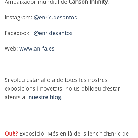
Ambaixador mundial de
Canson Inﬁnity
.
Instagram:
@enric.desantos
Facebook:
@enridesantos
Web:
www.an-fa.es
Si voleu estar al dia de totes les nostres
exposicions i novetats, no us oblideu d’estar
atents al
nuestre blog
.
Què?
Exposició “Més enllà del silenci” d’Enric de