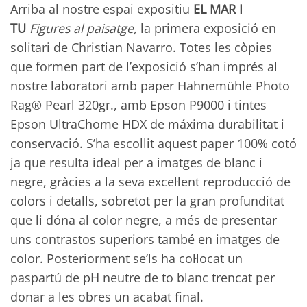
Arriba al nostre espai expositiu
EL MAR I
TU
Figures al paisatge,
la primera exposició en
solitari de Christian Navarro. Totes les còpies
que formen part de l’exposició s’han imprés al
nostre laboratori amb paper Hahnemühle Photo
Rag® Pearl 320gr., amb Epson P9000 i tintes
Epson UltraChome HDX de máxima durabilitat i
conservació. S’ha escollit aquest paper 100% cotó
ja que resulta ideal per a imatges de blanc i
negre, gràcies a la seva excel·lent reproducció de
colors i detalls, sobretot per la gran profunditat
que li dóna al color negre, a més de presentar
uns contrastos superiors també en imatges de
color. Posteriorment se’ls ha col·locat un
paspartú de pH neutre de to blanc trencat per
donar a les obres un acabat final.