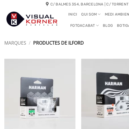
Skip
C/ BALMES 354, BARCELONA | C/ TORRENT
to
INICI
QUI SOM
MEDI AMBIE
content
FOTOACABAT
BLOG
BOTIG
MARQUES
/
PRODUCTES DE ILFORD
+
+