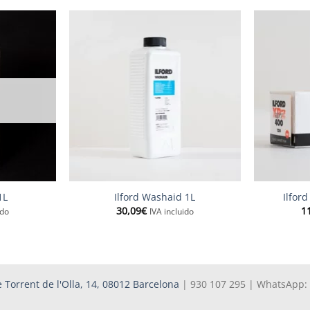
+
+
1L
Ilford Washaid 1L
Ilfor
30,09
€
1
ido
IVA incluido
 Torrent de l'Olla, 14, 08012 Barcelona
| 930 107 295 | WhatsApp: