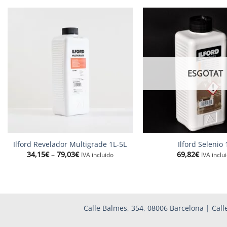
ESGOTAT
+
+
Ilford Revelador Multigrade 1L-5L
Ilford Selenio 
Interval
34,15
€
–
79,03
€
69,82
€
IVA incluido
IVA inclu
de
preus:
34,15€
a
79,03€
Calle Balmes, 354, 08006 Barcelona | Calle