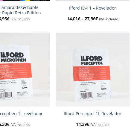
 Cámara desechable
Ilford ID-11 – Revelador
or Rapid Retro Edition
Interval
5,95
€
14,01
€
–
27,36
€
IVA incluido
IVA incluido
de
preus:
14,01€
a
27,36€
+
icrophen 1L revelador
Ilford Perceptol 1L Revelador
6,30
€
14,39
€
IVA incluido
IVA incluido