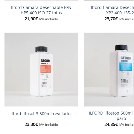
Ilford Cámara desechable B/N
Ilford Cámara Desec
HP5 400 ISO 27 fotos
XP2 400 135-
21,90
€
23,70
€
IVA incluido
IVA inclu
+
+
ILFORD Ilfostop 500ml
Ilford Ilfosol-3 500ml revelador
paro
23,30
€
24,85
€
IVA incluido
IVA inclu