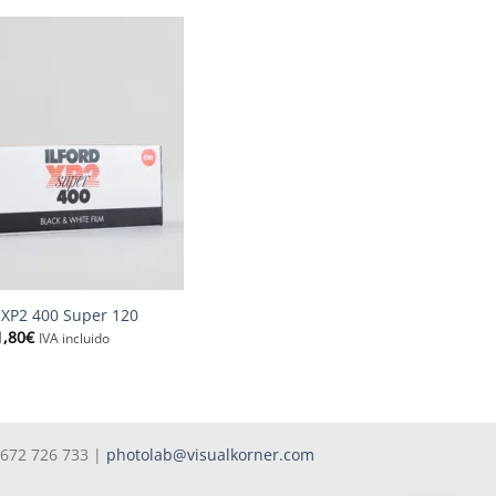
d XP2 400 Super 120
1,80
€
IVA incluido
 672 726 733 |
photolab@visualkorner.com