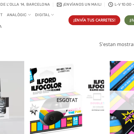
 DE L'OLLA 14, BARCELONA
¡ENVÍANOS UN MAIL!
L-V 10:00 
NT
ANALÒGIC
DIGITAL
¡ENVÍA TUS CARRETES!
¡I
A
S'estan mostran
ESGOTAT
+
+