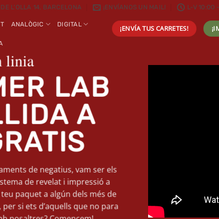
 DE L'OLLA 14, BARCELONA
¡ENVÍANOS UN MAIL!
L-V 10:00 
NT
ANALÒGIC
DIGITAL
¡ENVÍA TUS CARRETES!
¡I
A
 linia
MER LAB
LIDA A
GRATIS
aments de negatius, vam ser els
stema de revelat i impressió a
l teu paquet a algún dels més de
 per si ets d’aquells que no para
 amb nosaltres? Comencem!