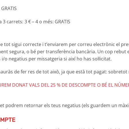
s: GRATIS
 3 carrets: 3 € – 4 o més: GRATIS
 tot sigui correcte i t’enviarem per correu electrònic el pr
t segura, o bé per transferència bancària. Un cop rebut el 
o negatius per missatgeria si així ho has sol·licitat.
às de fer res de tot això, ja que està tot pagat: sobretot n
HAUREM DONAT VALS DEL 25 % DE DESCOMPTE O BÉ EL NÚM
 et podrem retornar els teus negatius (els guardem un màx
OMPTE