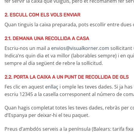
fer servir la caixa que vulguis, però et recomanem fer ser
2. ESCULL COM ELS VOLS ENVIAR
Quan tinguis la caixa preparada, pots escollir entre dues
2.1. DEMANA UNA RECOLLIDA A CASA
Escriu-nos un mail a
envios@visualkorner.com
sol·licitan
Indica’ns quin dia et va millor (laborables sempre) i en qu
sempre al dia següent de rebre la sol·licitud.
2.2. PORTA LA CAIXA A UN PUNT DE RECOLLIDA DE GLS
Fes clic en aquest
enllaç
i omple les teves dades. Si ja h
escriu 12345 a la casella corresponent al número de com
Quan hagis completat totes les teves dades, rebràs per cor
d’Espanya per deixar-hi el teu paquet.
Preus d’ambdós serveis a la península (Balears: tarifa fixa