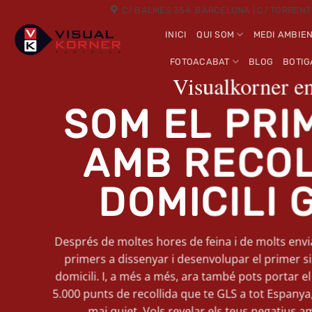
Skip
C/ BALMES 354, BARCELONA | C/ TORRENT
to
INICI
QUI SOM
MEDI AMBIE
content
FOTOACABAT
BLOG
BOTIG
Visualkorner en
SOM EL PRI
AMB RECOL
DOMICILI 
Després de moltes hores de feina i de molts envi
primers a dissenyar i desenvolupar el primer si
domicili. I, a més a més, ara també pots portar e
5.000 punts de recollida que te GLS a tot Espanya,
mai quiet. Vols revelar els teus negatius