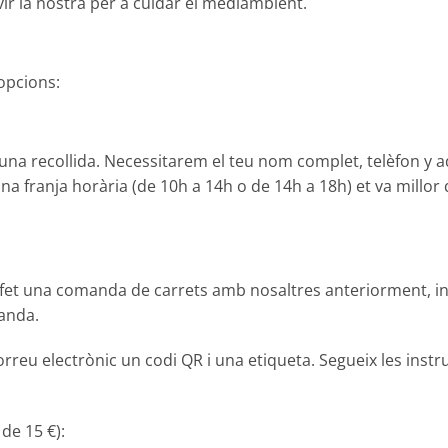
vir la nostra per a cuidar el mediambient.
 opcions:
t una recollida. Necessitarem el teu nom complet, telèfon y a
ina franja horària (de 10h a 14h o de 14h a 18h) et va millor 
as fet una comanda de carrets amb nosaltres anteriorment, i
anda.
reu electrònic un codi QR i una etiqueta. Segueix les instru
 de 15 €):