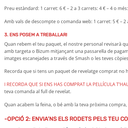
Preu estàndard: 1 carret: 6 € – 2 a 3 carrets: 4 € – 4 o mé
Amb vals de descompte o comanda web: 1 carret: 5 € – 2 a
3. ENS POSEM A TREBALLAR!
Quan rebem el teu paquet, el nostre personal revisarà que
amb targeta o Bizum mitjançant una passarel·la de pagamen
imatges escanejades a través de Smash o les teves còpies i/
Recorda que si tens un paquet de revelatge comprat no haur
I RECORDA QUE SI ENS HAS COMPRAT LA PEL·LÍCULA T’
teva comanda al full de revelat.
Quan acabem la feina, o bé amb la teva pròxima compra,
-OPCIÓ 2: ENVIA’NS ELS RODETS PELS TEU C