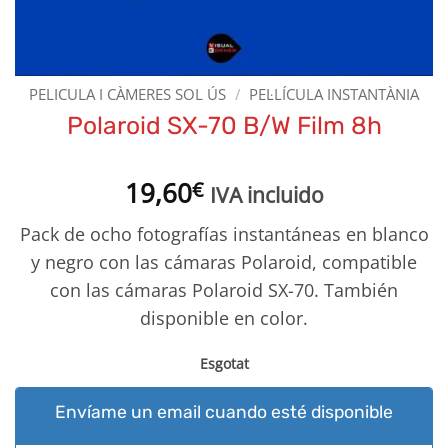
PELICULA I CÀMERES SOL ÚS
/
PEL·LÍCULA INSTANTÀNIA
Polaroid SX-70 B/W Film 8h
19,60
€
IVA incluido
Pack de ocho fotografías instantáneas en blanco
y negro con las cámaras Polaroid, compatible
con las cámaras Polaroid SX-70. También
disponible en color.
Esgotat
Envíame un email cuando esté disponible