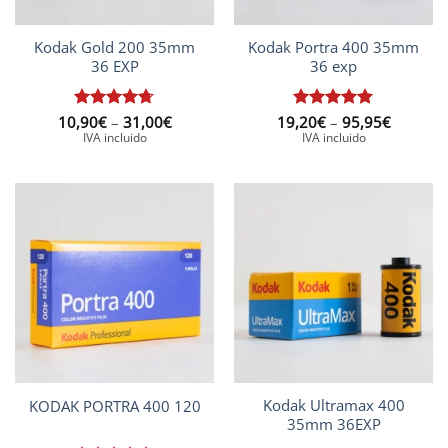
Kodak Gold 200 35mm
Kodak Portra 400 35mm
36 EXP
36 exp
Interval
Interval
10,90
Puntuat
€
–
31,00
€
19,20
Puntuat
€
–
95,95
€
de
de
amb
4.67
amb
5
de
IVA incluido
IVA incluido
preus:
preus:
de 5
5
10,90€
19,20€
a
a
31,00€
95,95€
Kodak Ultramax 400
KODAK PORTRA 400 120
35mm 36EXP