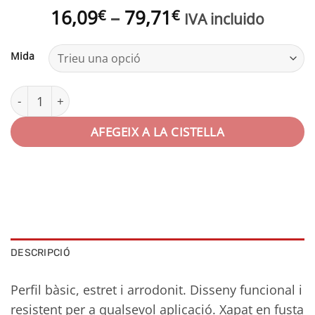
Interval
16,09
–
79,71
€
€
IVA incluido
de
preus:
Mida
16,09€
a
quantitat de Marco aluminio con acabado de madera | Ser
79,71€
AFEGEIX A LA CISTELLA
DESCRIPCIÓ
Perfil bàsic, estret i arrodonit. Disseny funcional i
resistent per a qualsevol aplicació. Xapat en fusta