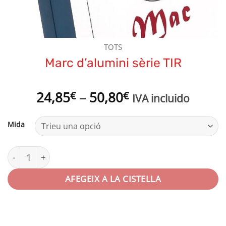
TOTS
Marc d’alumini sèrie TIR
Interval
24,85
–
50,80
€
€
IVA incluido
de
preus:
Mida
24,85€
a
quantitat de Marc d'alumini sèrie TIR
50,80€
AFEGEIX A LA CISTELLA