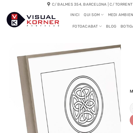
Skip
C/ BALMES 354, BARCELONA | C/ TORRENT
to
INICI
QUI SOM
MEDI AMBIE
content
FOTOACABAT
BLOG
BOTIG
M
q