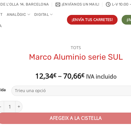
 DE L'OLLA 14, BARCELONA
¡ENVÍANOS UN MAIL!
L-V 10:00 
NT
ANALÒGIC
DIGITAL
¡ENVÍA TUS CARRETES!
¡I
A
TOTS
Marco Aluminio serie SUL
Interval
12,34
–
70,66
€
€
IVA incluido
de
preus:
ida
12,34€
a
uantitat de Marco Aluminio serie SUL
70,66€
AFEGEIX A LA CISTELLA