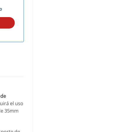
o
 de
uirá el uso
e de 35mm
sporte de