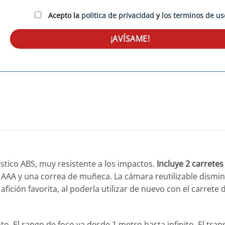
Acepto la
politica de privacidad
y
los terminos de us
stico ABS, muy resistente a los impactos.
Incluye 2 carretes
a AAA y una correa de muñeca. La cámara reutilizable dismin
fición favorita, al poderla utilizar de nuevo con el carret
. El rango de foco va desde 1 metro hasta infinito. El tran