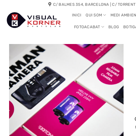
Skip
C/ BALMES 354, BARCELONA | C/ TORRENT
to
INICI
QUI SOM
MEDI AMBIE
content
FOTOACABAT
BLOG
BOTIG