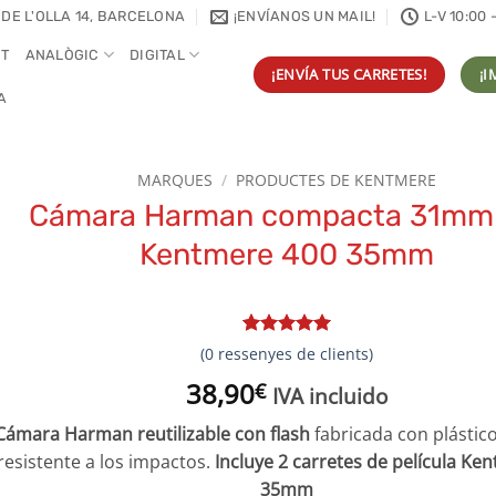
 DE L'OLLA 14, BARCELONA
¡ENVÍANOS UN MAIL!
L-V 10:00 
NT
ANALÒGIC
DIGITAL
¡ENVÍA TUS CARRETES!
¡I
A
MARQUES
/
PRODUCTES DE KENTMERE
Cámara Harman compacta 31mm 
Kentmere 400 35mm
Valorat
1
5
(
0
ressenyes de clients)
sobre 5 en
38,90
funció d'
€
IVA incluido
valoració
de client
Cámara Harman reutilizable con flash
fabricada con plástic
resistente a los impactos.
Incluye 2 carretes de película Ke
35mm