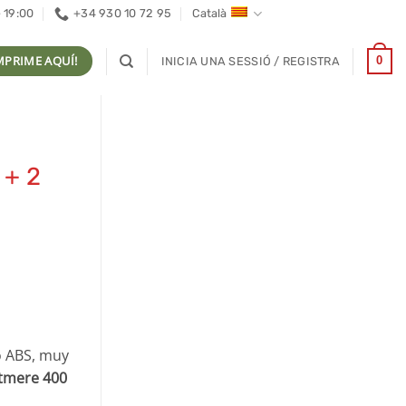
- 19:00
+34 930 10 72 95
Català
MPRIME AQUÍ!
0
INICIA UNA SESSIÓ / REGISTRA
+ 2
o ABS, muy
ntmere 400