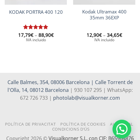
Kodak Ultramax 400
KODAK PORTRA 400 120
35mm 36EXP
Interval
Interval
17,79
Puntuat
€
–
88,90
€
12,90
€
–
34,65
€
de
de
amb
5
de
IVA incluido
IVA incluido
preus:
preus:
5
17,79€
12,90€
a
a
88,90€
34,65€
Calle Balmes, 354, 08006 Barcelona | Calle Torrent de
l'Olla, 14, 08012 Barcelona
| 930 107 295 | WhatsApp:
672 726 733 |
photolab@visualkorner.com
POLÍTICA DE PRIVACITAT
POLÍTICA DE COOKIES
AVÍS LEGAL
CONDICIONS D’ÚS
Copyright 2026 ©
Visualkorner S.L. con CIF: B65964876