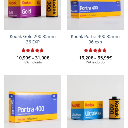
Kodak Gold 200 35mm
Kodak Portra 400 35mm
36 EXP
36 exp
Interval
Interval
10,90
Puntuat
€
–
31,00
€
19,20
Puntuat
€
–
95,95
€
de
de
amb
4.67
amb
5
de
IVA incluido
IVA incluido
preus:
preus:
de 5
5
10,90€
19,20€
a
a
31,00€
95,95€