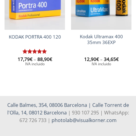
Kodak Ultramax 400
KODAK PORTRA 400 120
35mm 36EXP
Interval
Interval
17,79
Puntuat
€
–
88,90
€
12,90
€
–
34,65
€
de
de
amb
5
de
IVA incluido
IVA incluido
preus:
preus:
5
17,79€
12,90€
a
a
88,90€
34,65€
Calle Balmes, 354, 08006 Barcelona | Calle Torrent de
l'Olla, 14, 08012 Barcelona
| 930 107 295 | WhatsApp:
672 726 733 |
photolab@visualkorner.com