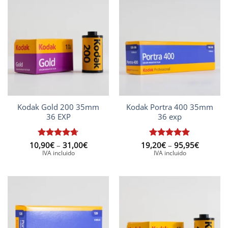
Kodak Gold 200 35mm
Kodak Portra 400 35mm
36 EXP
36 exp
Interval
Interval
10,90
Puntuat
€
–
31,00
€
19,20
Puntuat
€
–
95,95
€
de
de
amb
4.67
amb
5
de
IVA incluido
IVA incluido
preus:
preus:
de 5
5
10,90€
19,20€
a
a
31,00€
95,95€