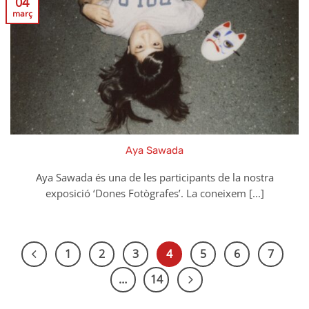
04
març
Aya Sawada
Aya Sawada és una de les participants de la nostra
exposició ‘Dones Fotògrafes’. La coneixem [...]
1
2
3
4
5
6
7
…
14