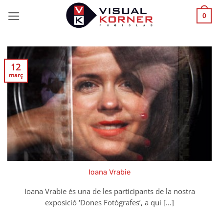
Skip
0
to
content
12
març
Ioana Vrabie
Ioana Vrabie és una de les participants de la nostra
exposició ‘Dones Fotògrafes’, a qui [...]