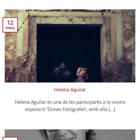
12
març
Helena Aguilar
Helena Aguilar és una de les participants a la nostra
exposició ‘Dones Fotògrafes’, amb ella [...]